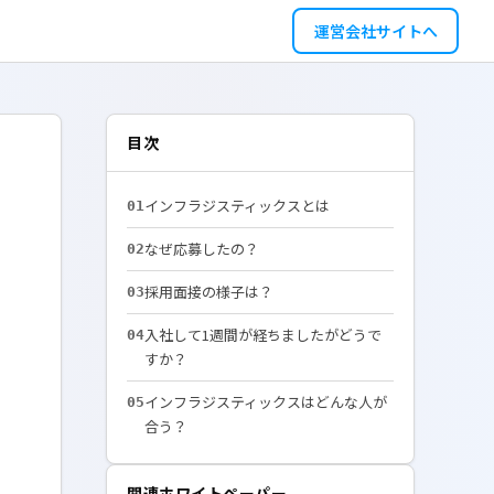
運営会社サイトへ
目次
インフラジスティックスとは
01
なぜ応募したの？
02
採用面接の様子は？
03
入社して1週間が経ちましたがどうで
04
すか？
インフラジスティックスはどんな人が
05
合う？
関連ホワイトペーパー