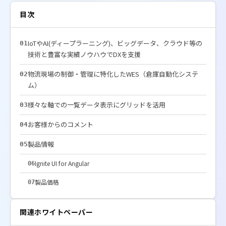
目次
IoTやAI(ディープラーニング)、ビッグデータ、クラウド等の
01
技術と豊富な実績ノウハウでDXを支援
物流現場の制御・管理に特化したWES（倉庫自動化システ
02
ム）
様々な軸での一覧データ表示にグリッドを活用
03
お客様からのコメント
04
製品情報
05
Ignite UI for Angular
06
製品価格
07
関連ホワイトペーパー