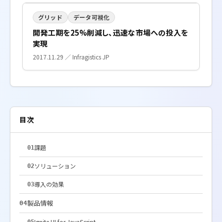
グリッド
データ可視化
開発工期を25%削減し、迅速な市場への投入を
実現
2017.11.29 ／ Infragistics JP
目次
課題
01
ソリューション
02
導入の効果
03
製品情報
04
Ignite UI for JavaScript
05