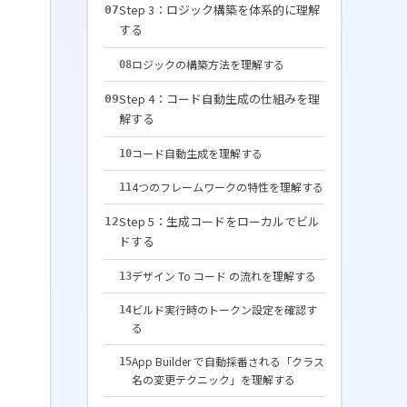
Step 3：ロジック構築を体系的に理解
07
する
ロジックの構築方法を理解する
08
Step 4：コード自動生成の仕組みを理
09
解する
コード自動生成を理解する
10
4つのフレームワークの特性を理解する
11
Step 5：生成コードをローカルでビル
12
ドする
デザイン To コード の流れを理解する
13
ビルド実行時のトークン設定を確認す
14
る
App Builder で自動採番される「クラス
15
名の変更テクニック」を理解する