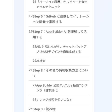
「バージョン履歴」からビューを復元
16
できるテクニック
Step 6：GitHub と連携してイテレーシ
17
ョン開発を実現する
Step 7：App Builder AI を理解して活
18
用する
AIと対話しながら、チャットボットア
19
プリのUIデザインを自動生成する
AI 機能
20
Step 8：その他の情報収集方法につい
21
て
App Builder 公式 YouTube 動画コンテ
22
ンツ（日本語化）
ナレッジ検索を使いこなす
23
Step 9：読み物
24