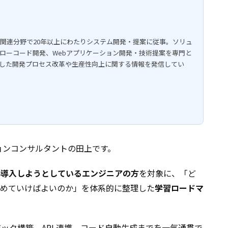
関連分野で20年以上にわたりシステム開発・提案に従事。ソリュ
ローコード開発、Webアプリケーション開発・技術提案を専門と
用した開発プロセス改革や生産性向上に関する情報を発信してい
ューションコンサルタントの田上です。
これから導入しようとしているエンジニアの方
を対象に、「ど
めていけばよいのか」を体系的に整理した
学習ロードマ
からロジック構築、API 連携、コード自動生成までを一気通貫で