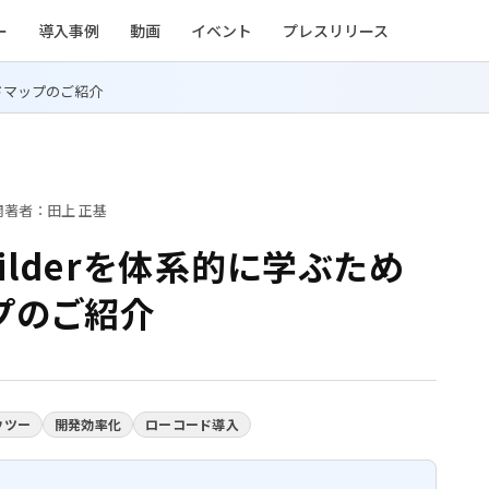
ー
導入事例
動画
イベント
プレスリリース
ードマップのご紹介
開
著者：田上 正基
Builderを体系的に学ぶため
プのご紹介
ウツー
開発効率化
ローコード導入