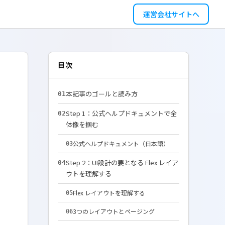
運営会社サイトへ
目次
本記事のゴールと読み方
01
Step 1：公式ヘルプドキュメントで全
02
体像を掴む
公式ヘルプドキュメント（日本語）
03
Step 2：UI設計の要となる Flex レイア
04
ウトを理解する
Flex レイアウトを理解する
05
3つのレイアウトとページング
06