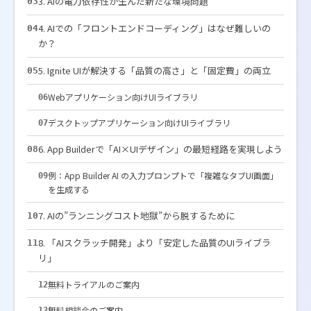
3. AIの電力依存性が生んだ新たな環境問題
03
4. AIでの「フロントエンドコーディング」はなぜ難しいの
04
か？
5. Ignite UIが解決する「品質の高さ」と「固定費」の両立
05
Webアプリケーション向けUIライブラリ
06
デスクトップアプリケーション向けUIライブラリ
07
6. App Builderで「AI×UIデザイン」の最短経路を実現しよう
08
例：App Builder AI の入力プロンプトで「複雑なタブUI画面」
09
を生成する
7. AIの”ランニングコスト地獄”から脱するために
10
8. 「AIスクラッチ開発」より「安定した品質のUIライブラ
11
リ」
無料トライアルのご案内
12
無料相談会のご案内
13