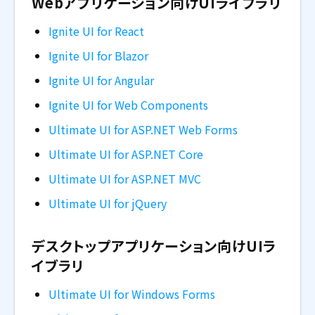
Webアプリケーション向けUIライブラリ
Ignite UI for React
Ignite UI for Blazor
Ignite UI for Angular
Ignite UI for Web Components
Ultimate UI for ASP.NET Web Forms
Ultimate UI for ASP.NET Core
Ultimate UI for ASP.NET MVC
Ultimate UI for jQuery
デスクトップアプリケーション向けUIラ
イブラリ
Ultimate UI for Windows Forms