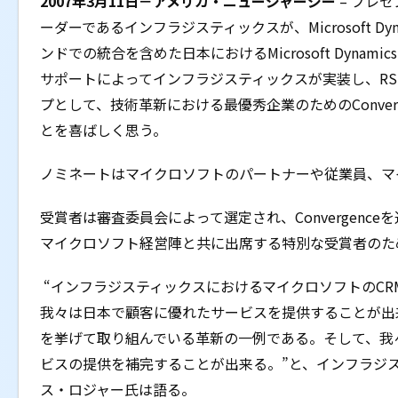
2007年3月11日－アメリカ・ニュージャージー
– プレ
ーダーであるインフラジスティックスが、Microsoft Dy
ンドでの統合を含めた日本におけるMicrosoft Dynamics
サポートによってインフラジスティックスが実装し、RSM Mc
プとして、技術革新における最優秀企業のためのConvergence
とを喜ばしく思う。
ノミネートはマイクロソフトのパートナーや従業員、マ
受賞者は審査委員会によって選定され、Convergenc
マイクロソフト経営陣と共に出席する特別な受賞者のた
“インフラジスティックスにおけるマイクロソフトのCR
我々は日本で顧客に優れたサービスを提供することが出
を挙げて取り組んでいる革新の一例である。そして、我
ビスの提供を補完することが出来る。”と、インフラジ
ス・ロジャー氏は語る。