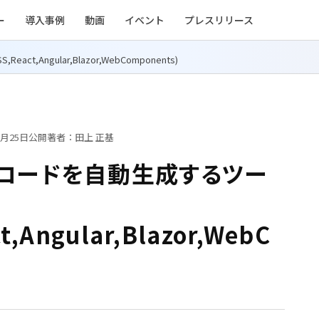
ー
導入事例
動画
イベント
プレスリリース
,Angular,Blazor,WebComponents)
6月25日公開
著者：田上 正基
つのコードを自動生成するツー
t,Angular,Blazor,WebC