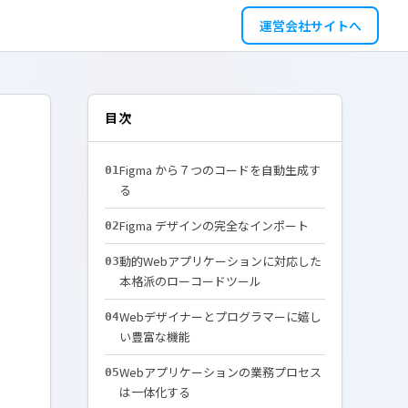
運営会社サイトへ
目次
Figma から７つのコードを自動生成す
01
る
Figma デザインの完全なインポート
02
動的Webアプリケーションに対応した
03
本格派のローコードツール
Webデザイナーとプログラマーに嬉し
04
い豊富な機能
Webアプリケーションの業務プロセス
05
は一体化する