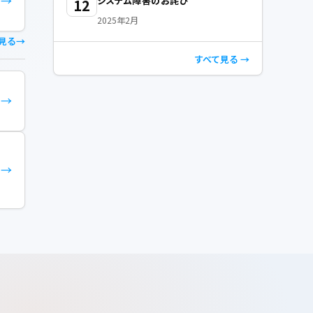
→
システム障害のお詫び
12
2025年2月
見る
すべて見る →
→
→