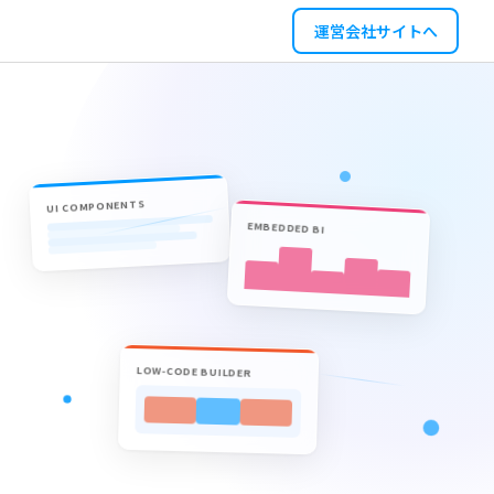
運営会社サイトへ
UI COMPONENTS
EMBEDDED BI
LOW-CODE BUILDER