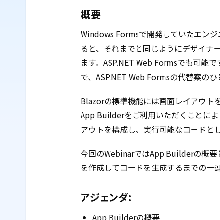
概要
Windows Formsで開発していたエ
ると、それまでと同じようにデザイナ
ます。ASP.​NET Web Formsで
で、ASP.​NET Web Formsの代替案
Blazorの標準機能には画面レイアウ
App Builderをご利用いただくこ
アウトを構成し、実行可能なコードと
今回のWebinarではApp Build
を作成してコードを生成するまでの一
アジェンダ:
App Builderの概要