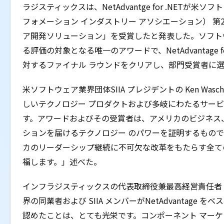
ラジスティックスは、NetAdvantge for .NETが米ソ
フォメーション インダストリー アソシエーション） 第23
ア開発ソリューション」を受賞したと発表した。ソフト
る評価の対象となる唯一のアワードで、NetAdvantage f
対するファイナル ラウンドをクリアし、部門受賞者に
米ソフトウェア業界団体SIIA プレジデントの Ken Wasch
しいテクノロジー プロダクトおよび多岐にわたるサー
す。アワードおよびその受賞者は、アメリカのビジネス
ションを届けるテクノロジー のパワーを証明するものです
カのリーダーシップ継続に不可欠な改革をもたらす全ての 
福します。」述べた。
インフラジスティックスの代表取締役兼最高経営責任者（CE
界の同業者および SIIA メンバーがNetAdvantage
認めたことは、とても光栄です。コンポーネント マー