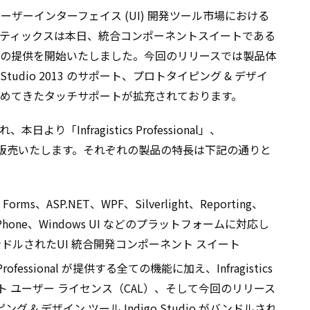
ーザーインターフェイス (UI) 開発ツール市場における
ティックスは本日、統合コンポーネントスイートである
13 Volume 2 の提供を開始いたしました。今回のリリースでは製品体
Studio 2013 のサポート、プロトタイピング & デザイ
めてきたタッチサポートが拡充されております。
「Infragistics Professional」、
」の 2 製品を販売いたします。それぞれの製品の特長は下記の通りと
 Forms、ASP.NET、WPF、Silverlight、Reporting、
ws Phone、Windows UI などのプラットフォームに対応し
ンドルされたUI 統合開発コンポーネント スイート
cs Professional が提供する全ての機能に加え、Infragistics
クライアント ユーザー ライセンス（CAL）、そして今回のリリース
& デザイン ツール Indigo Studio がバンドルされ